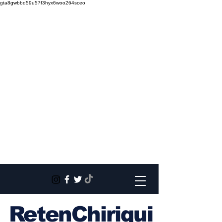
gta8gwbbd59u57f3hyx6woo264sceo
RetenChiriqui