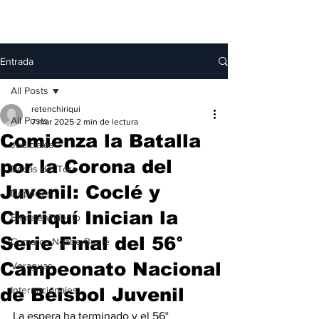
Entrada
All Posts
retenchiriqui
All Posts
7 mar 2025
2 min de lectura
Comienza la Batalla
Judiciales
por la Corona del
Bocas del Toro
Juvenil: Coclé y
Deportes
Chiriquí Inician la
Entretenimiento
Serie Final del 56°
Comarca Ngäbe-Buglé
Campeonato Nacional
Veraguas
de Béisbol Juvenil
Internacionales
La espera ha terminado y el 56° 