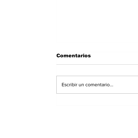
Comentarios
Escribir un comentario...
Reservistas marchan en
Chiriquí y reclaman
inclusión de más de $30
millones en el
Presupuesto 2027