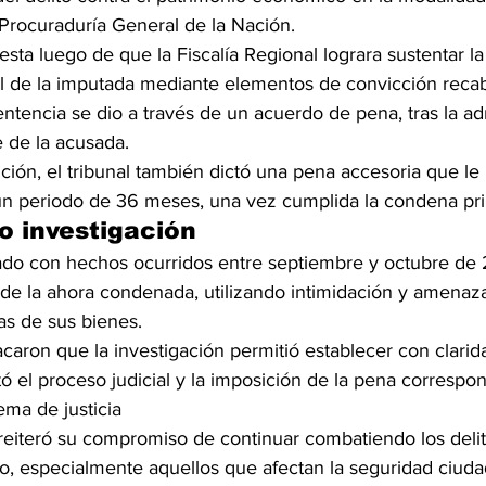
 Procuraduría General de la Nación.
ta luego de que la Fiscalía Regional lograra sustentar la
l de la imputada mediante elementos de convicción reca
sentencia se dio a través de un acuerdo de pena, tras la a
e de la acusada.
ión, el tribunal también dictó una pena accesoria que le 
n periodo de 36 meses, una vez cumplida la condena prin
o investigación
nado con hechos ocurridos entre septiembre y octubre de
nde la ahora condenada, utilizando intimidación y amenaza
as de sus bienes.
caron que la investigación permitió establecer con clarid
litó el proceso judicial y la imposición de la pena correspo
ema de justicia
 reiteró su compromiso de continuar combatiendo los delit
, especialmente aquellos que afectan la seguridad ciuda