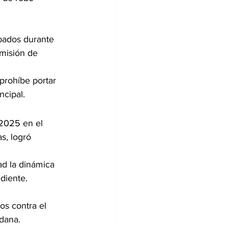
 
bados durante 
dmisión de 
prohíbe portar 
cipal.
 2025 en el 
s, logró 
ad la dinámica 
ndiente.
os contra el 
dana.