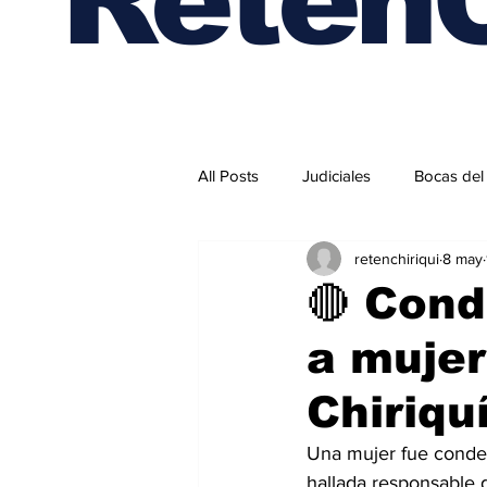
All Posts
Judiciales
Bocas del
retenchiriqui
8 may
Internacionales
🔴 Cond
a mujer
Chiriqu
Una mujer fue condena
hallada responsable 