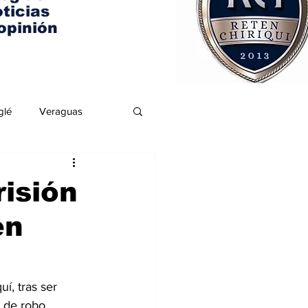
ticias
opinión
glé
Veraguas
isión
en
í, tras ser 
 de robo 