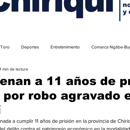
no
y 
 Toro
Deportes
Entretenimiento
Comarca Ngäbe-Bu
1 min de lectura
enan a 11 años de pr
 por robo agravado 
í
da a cumplir 11 años de prisión en la provincia de Chiriqu
del delito contra el patrimonio económico en la modalidad