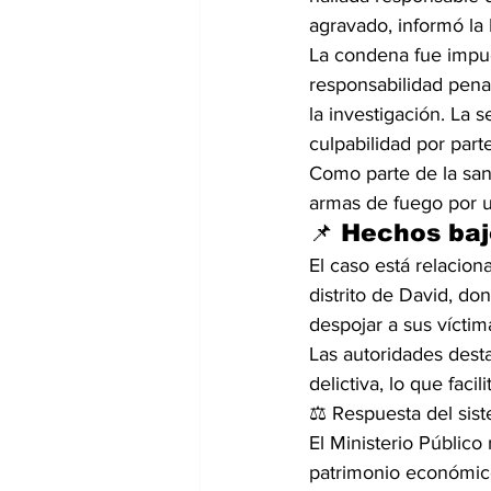
agravado, informó la
La condena fue impues
responsabilidad pena
la investigación. La 
culpabilidad por part
Como parte de la sanc
armas de fuego por u
📌 Hechos baj
El caso está relacio
distrito de David, do
despojar a sus víctim
Las autoridades desta
delictiva, lo que faci
⚖️ Respuesta del sist
El Ministerio Público
patrimonio económico