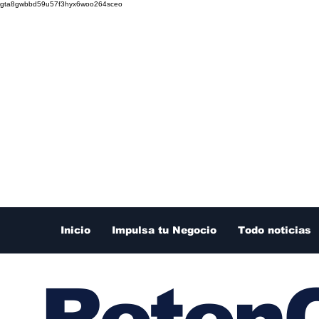
gta8gwbbd59u57f3hyx6woo264sceo
Inicio
Impulsa tu Negocio
Todo noticias
RetenC