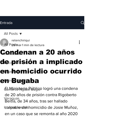
Entrada
All Posts
retenchiriqui
All Posts
28 mar
1 min de lectura
Condenan a 20 años
Judiciales
de prisión a implicado
Bocas del Toro
en homicidio ocurrido
Deportes
en Bugaba
Entretenimiento
El Ministerio Público logró una condena 
Comarca Ngäbe-Buglé
de 20 años de prisión contra Rigoberto 
Veraguas
Beitía, de 34 años, tras ser hallado 
Internacionales
culpable del homicidio de Josie Muñoz, 
en un caso que se remonta al año 2020 