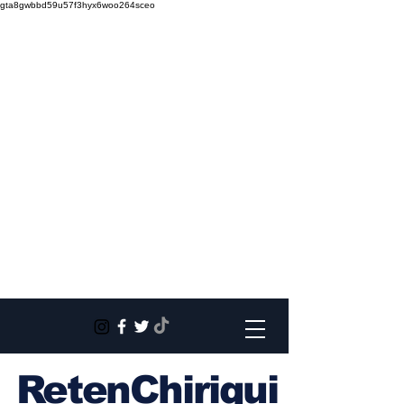
gta8gwbbd59u57f3hyx6woo264sceo
RetenChiriqui