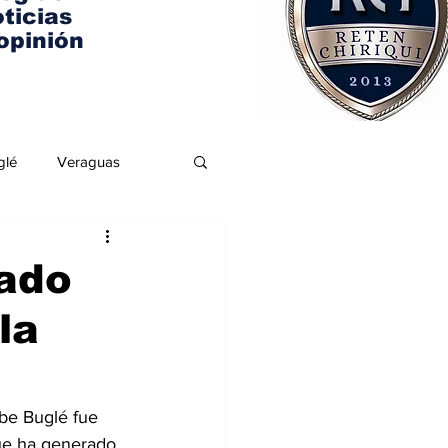
ticias
opinión
glé
Veraguas
ado
la
be Buglé fue 
ue ha generado 