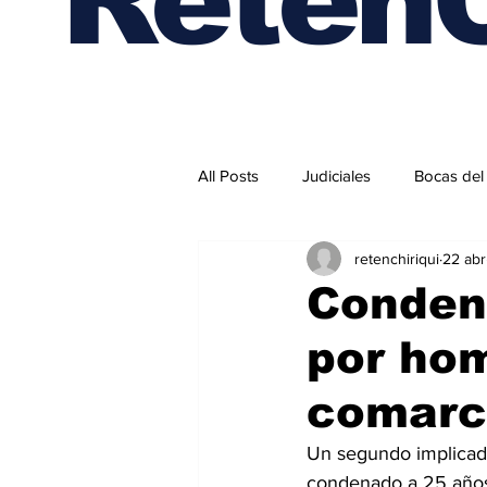
All Posts
Judiciales
Bocas del
retenchiriqui
22 abr
Internacionales
Conden
por hom
comarc
Un segundo implicado
condenado a 25 años 