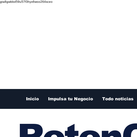
gta8gwbbd59u57f3hyx6woo264sceo
Inicio
Impulsa tu Negocio
Todo noticias
RetenC