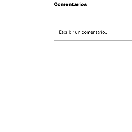
Comentarios
Escribir un comentario...
Reservistas marchan en
Chiriquí y reclaman
inclusión de más de $30
millones en el
Presupuesto 2027
Suscríbete a nuest