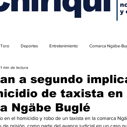
no
y 
 Toro
Deportes
Entretenimiento
Comarca Ngäbe-Bu
1 min de lectura
an a segundo implic
icidio de taxista en 
a Ngäbe Buglé
 en el homicidio y robo de un taxista en la comarca Ngä
de prisión, como parte del avance judicial en un caso q