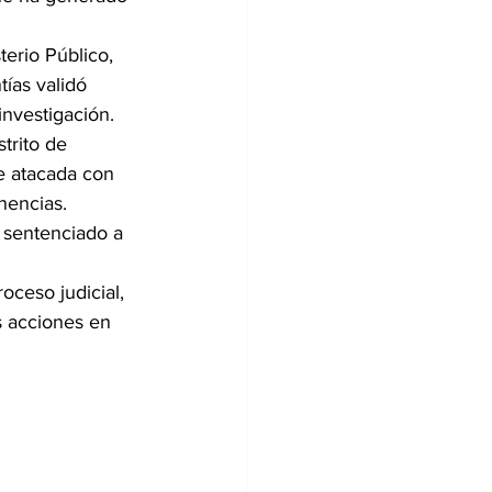
erio Público, 
ías validó 
investigación.
trito de 
e atacada con 
nencias.
 sentenciado a 
ceso judicial, 
s acciones en 