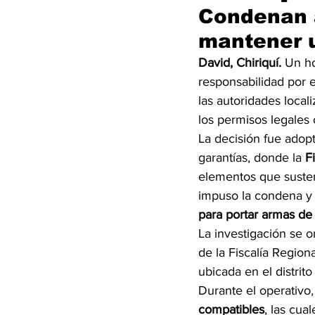
Condenan a
mantener u
David, Chiriquí.
 Un h
responsabilidad por e
las autoridades local
los permisos legales
La decisión fue adop
garantías, donde la 
F
elementos que sustent
impuso la condena y
para portar armas de
La investigación se or
de la Fiscalía Region
ubicada en el distrito
Durante el operativo,
compatibles
, las cua