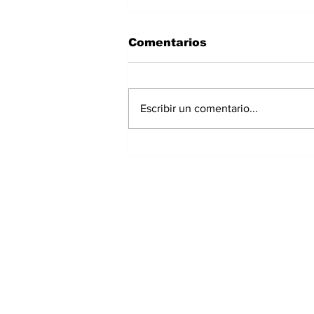
Comentarios
Escribir un comentario...
Petróleo vuelve a subir
por tensión en Ormuz
mientras persiste la
incertidumbre sobre el
tránsito marítimo
Suscríbete a nuest