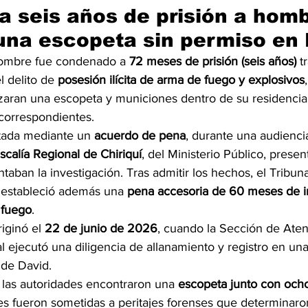
 seis años de prisión a homb
na escopeta sin permiso en 
ombre fue condenado a 
72 meses de prisión (seis años)
 t
l delito de 
posesión ilícita de arma de fuego y explosivos
izaran una escopeta y municiones dentro de su residencia
 correspondientes.
tada mediante un 
acuerdo de pena
, durante una audienci
iscalía Regional de Chiriquí
, del Ministerio Público, presen
aban la investigación. Tras admitir los hechos, el Tribuna
 estableció además una 
pena accesoria de 60 meses de in
 fuego
.
iginó el 
22 de junio de 2026
, cuando la Sección de Aten
al ejecutó una diligencia de allanamiento y registro en una
 de David.
 las autoridades encontraron una 
escopeta junto con och
les fueron sometidas a peritajes forenses que determinaro