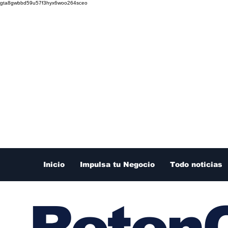
gta8gwbbd59u57f3hyx6woo264sceo
Inicio
Impulsa tu Negocio
Todo noticias
RetenC