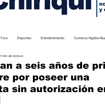
no
y 
 Toro
Deportes
Entretenimiento
Comarca Ngäbe-Bu
1 min de lectura
n a seis años de pr
re por poseer una
a sin autorización e
í