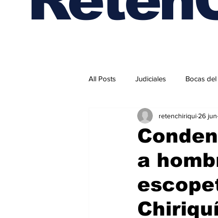
All Posts
Judiciales
Bocas del
retenchiriqui
26 jun
Internacionales
Condena
a homb
escopet
Chiriqu