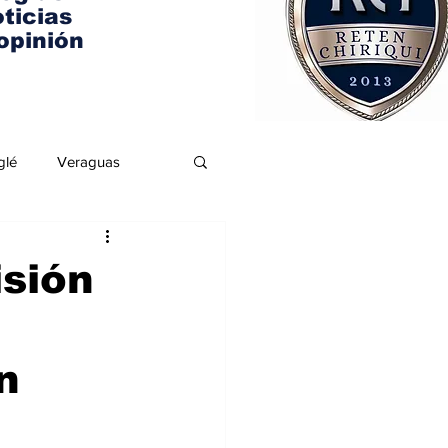
ticias
opinión
glé
Veraguas
isión
n