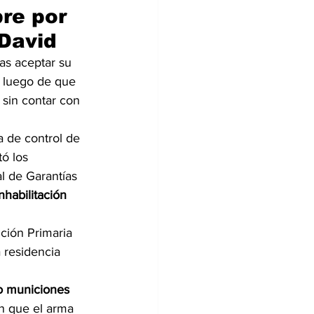
re por 
David
ras aceptar su 
, luego de que 
 sin contar con 
a de control de 
tó los 
l de Garantías 
habilitación 
ción Primaria 
 residencia 
o municiones 
n que el arma 