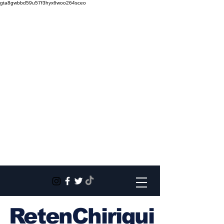
gta8gwbbd59u57f3hyx6woo264sceo
RetenChiriqui