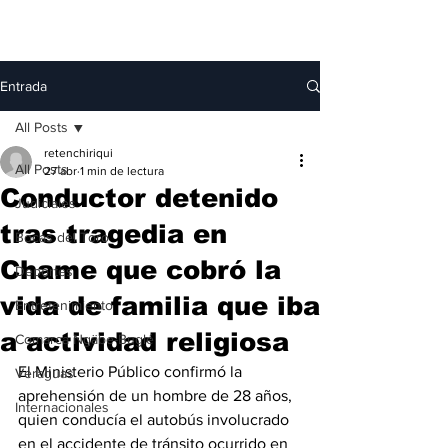
Entrada
All Posts
retenchiriqui
All Posts
27 abr
1 min de lectura
Conductor detenido
Judiciales
tras tragedia en
Bocas del Toro
Chame que cobró la
Deportes
vida de familia que iba
Entretenimiento
a actividad religiosa
Comarca Ngäbe-Buglé
El Ministerio Público confirmó la 
Veraguas
aprehensión de un hombre de 28 años, 
Internacionales
quien conducía el autobús involucrado 
en el accidente de tránsito ocurrido en 