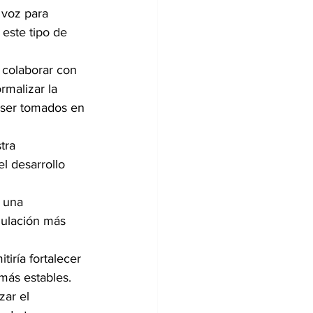
 voz para 
 este tipo de 
 colaborar con 
rmalizar la 
e ser tomados en 
tra 
l desarrollo 
 una 
gulación más 
iría fortalecer 
 más estables.
ar el 