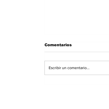
Comentarios
Escribir un comentario...
Panamá registra 348
homicidios hasta julio
de 2026; Chiriquí
acumula 15 casos