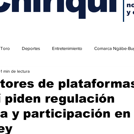
no
y 
 Toro
Deportes
Entretenimiento
Comarca Ngäbe-Bu
1 min de lectura
tores de plataforma
í piden regulación
va y participación en
ey