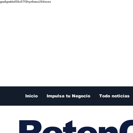
gta8gwbbd59u57f3hyx6woo264sceo
Inicio
Impulsa tu Negocio
Todo noticias
RetenC