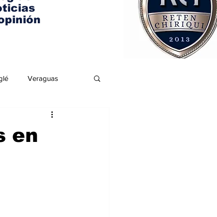
ticias
opinión
glé
Veraguas
s en