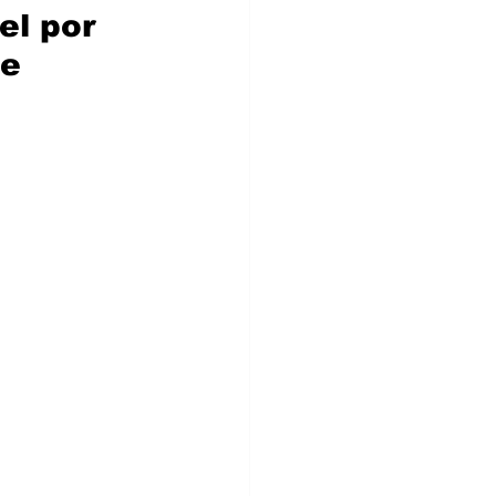
l por 
je