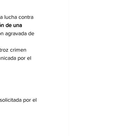
la lucha contra 
ón de una 
ión agravada de 
troz crimen 
nicada por el 
olicitada por el 