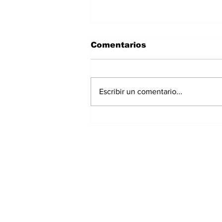
Comentarios
Escribir un comentario...
Polvo del Sahara llegará
a Panamá este fin de
semana: IMHPA
mantiene aviso de
vigilancia
Suscríbete a nuest