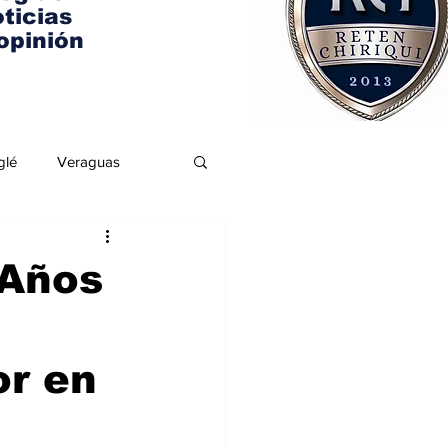
ticias
opinión
glé
Veraguas
 Años
or en