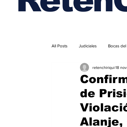
All Posts
Judiciales
Bocas del
retenchiriqui
18 no
Internacionales
Confir
de Pris
Violaci
Alanje,