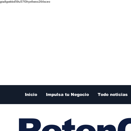
gta8gwbbd59u57f3hyx6woo264sceo
Inicio
Impulsa tu Negocio
Todo noticias
RetenC