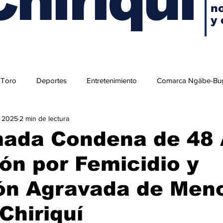
no
y 
 Toro
Deportes
Entretenimiento
Comarca Ngäbe-Bu
v 2025
2 min de lectura
mada Condena de 48
ión por Femicidio y
ón Agravada de Men
 Chiriquí