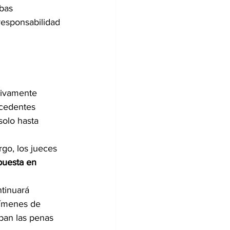
bas 
responsabilidad 
tivamente 
cedentes 
solo hasta 
rgo, los jueces 
puesta en 
tinuará 
rímenes de 
iban las penas 