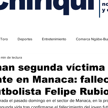
no
y 
 Toro
Deportes
Entretenimiento
Comarca Ngäbe-Bu
1 min de lectura
an segunda víctima 
te en Manaca: falle
utbolista Felipe Rubi
strada el pasado domingo en el sector de Manaca, en la pr
egunda vida tras confirmarse el fallecimiento del joven futb