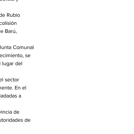
de Rubio 
olisión 
e Barú, 
 Junta Comunal 
lecimiento, se 
 lugar del 
l sector 
ente. En el 
ladadas a 
vincia de 
utoridades de 