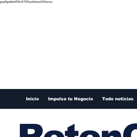
gta8gwbbd59u57f3hyx6woo264sceo
Inicio
Impulsa tu Negocio
Todo noticias
RetenC