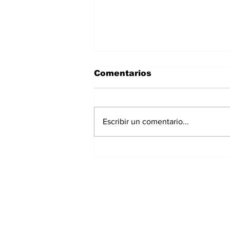
Comentarios
Escribir un comentario...
Panamá registra 348
homicidios hasta julio
de 2026; Chiriquí
acumula 15 casos
Suscríbete a nuest