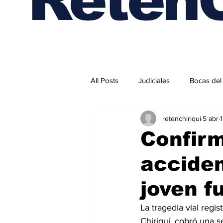
All Posts
Judiciales
Bocas del
retenchiriqui
5 abr
Internacionales
Confirm
acciden
joven f
La tragedia vial regi
Chiriquí, cobró una s