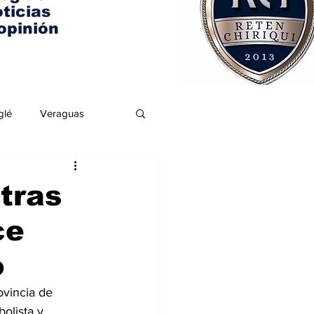
ticias
opinión
glé
Veraguas
tras
ce
o
ovincia de 
olista y 