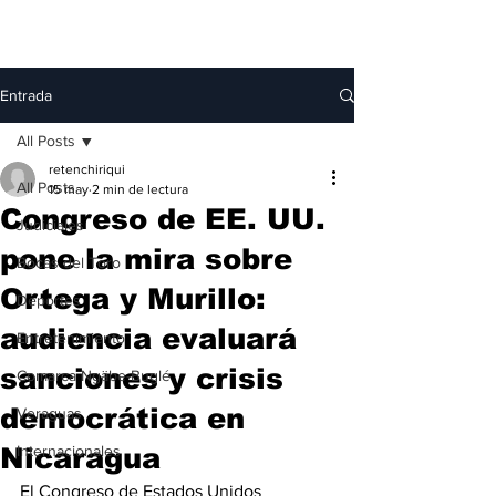
Entrada
All Posts
retenchiriqui
All Posts
15 may
2 min de lectura
Congreso de EE. UU.
Judiciales
pone la mira sobre
Bocas del Toro
Ortega y Murillo:
Deportes
audiencia evaluará
Entretenimiento
sanciones y crisis
Comarca Ngäbe-Buglé
democrática en
Veraguas
Nicaragua
Internacionales
El Congreso de Estados Unidos 