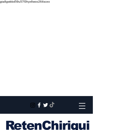
gta8gwbbd59u57f3hyx6woo264sceo
RetenChiriqui