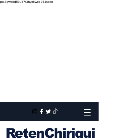
gta8gwbbd59u57f3hyx6woo264sceo
RetenChiriqui