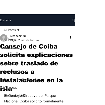
Entrada
All Posts
retenchiriqui
All Posts
19 jun
2 min de lectura
Consejo de Coiba
Judiciales
solicita explicaciones
Bocas del Toro
sobre traslado de
Deportes
reclusos a
Entretenimiento
instalaciones en la
Comarca Ngäbe-Buglé
isla
Veraguas
Internacionales
El Consejo Directivo del Parque 
Nacional Coiba solicitó formalmente 