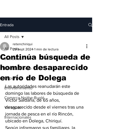
Entrada
All Posts
retenchiriqui
All Posts
29 sept 2024
1 min de lectura
Continúa búsqueda de
Judiciales
hombre desaparecido
Bocas del Toro
en río de Dolega
Deportes
Las autoridades reanudarán este 
Entretenimiento
domingo las labores de búsqueda de 
Comarca Ngäbe-Buglé
Víctor Saldaña, de 65 años, 
desaparecido desde el viernes tras una 
Veraguas
jornada de pesca en el río Rincón, 
Internacionales
ubicado en Dolega, Chiriquí.
Según informaron sus familiares, la 