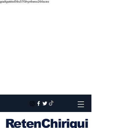
gta8gwbbd59u57f3hyx6woo264sceo
RetenChiriqui