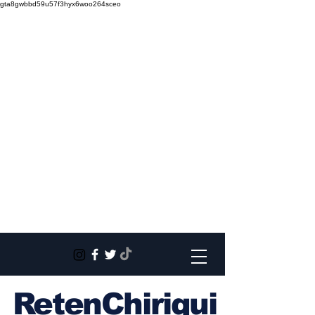
gta8gwbbd59u57f3hyx6woo264sceo
RetenChiriqui