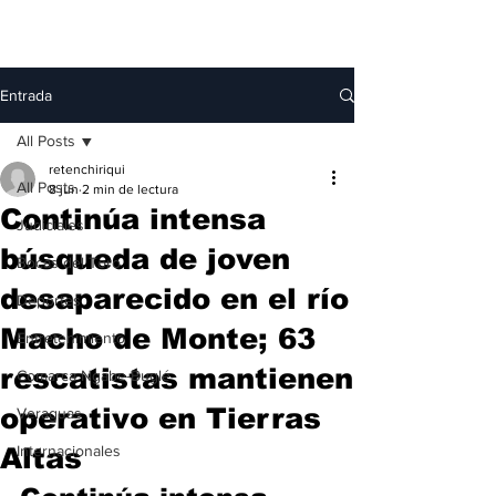
Entrada
All Posts
retenchiriqui
All Posts
8 jun
2 min de lectura
Continúa intensa
Judiciales
búsqueda de joven
Bocas del Toro
desaparecido en el río
Deportes
Macho de Monte; 63
Entretenimiento
rescatistas mantienen
Comarca Ngäbe-Buglé
operativo en Tierras
Veraguas
Altas
Internacionales