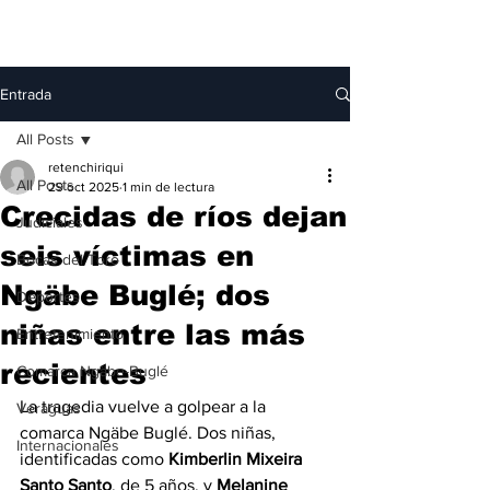
Entrada
All Posts
retenchiriqui
All Posts
29 oct 2025
1 min de lectura
Crecidas de ríos dejan
Judiciales
seis víctimas en
Bocas del Toro
Ngäbe Buglé; dos
Deportes
niñas entre las más
Entretenimiento
recientes
Comarca Ngäbe-Buglé
La tragedia vuelve a golpear a la 
Veraguas
comarca Ngäbe Buglé. Dos niñas, 
Internacionales
identificadas como 
Kimberlin Mixeira 
Santo Santo
, de 5 años, y 
Melanine 