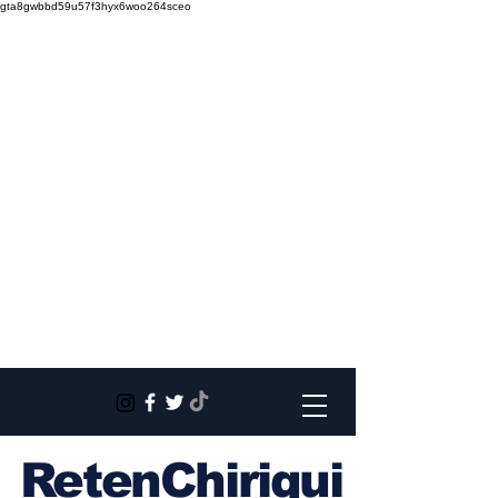
gta8gwbbd59u57f3hyx6woo264sceo
RetenChiriqui