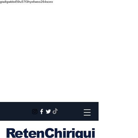
gta8gwbbd59u57f3hyx6woo264sceo
RetenChiriqui