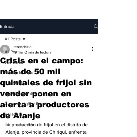
Entrada
All Posts
retenchiriqui
All Posts
19 mar
2 min de lectura
Crisis en el campo:
Judiciales
más de 50 mil
Bocas del Toro
quintales de frijol sin
Deportes
vender ponen en
Entretenimiento
alerta a productores
Comarca Ngäbe-Buglé
de Alanje
Veraguas
Internacionales
La producción de frijol en el distrito de 
Alanje, provincia de Chiriquí, enfrenta 