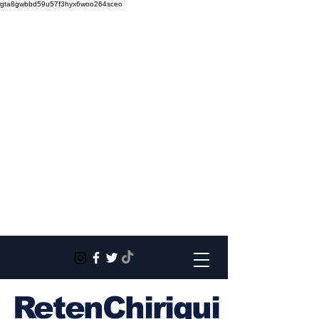
gta8gwbbd59u57f3hyx6woo264sceo
RetenChiriqui