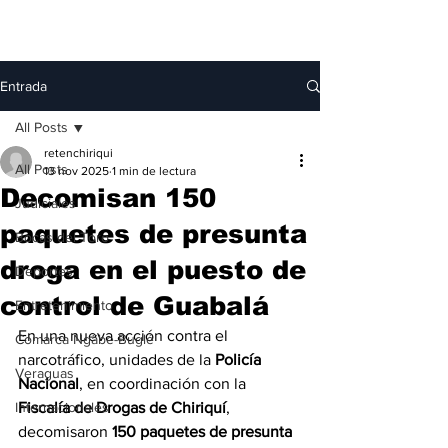
Entrada
All Posts
retenchiriqui
All Posts
13 nov 2025
1 min de lectura
Decomisan 150
Judiciales
paquetes de presunta
Bocas del Toro
droga en el puesto de
Deportes
control de Guabalá
Entretenimiento
En una nueva acción contra el 
Comarca Ngäbe-Buglé
narcotráfico, unidades de la 
Policía 
Veraguas
Nacional
, en coordinación con la 
Internacionales
Fiscalía de Drogas de Chiriquí
, 
decomisaron 
150 paquetes de presunta 