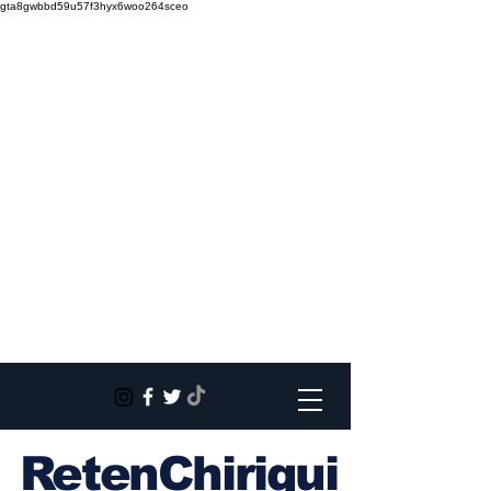
gta8gwbbd59u57f3hyx6woo264sceo
RetenChiriqui