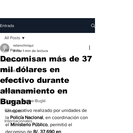
Entrada
All Posts
retenchiriqui
All Posts
9 mar
1 min de lectura
Decomisan más de 37
Judiciales
mil dólares en
Bocas del Toro
efectivo durante
Deportes
allanamiento en
Entretenimiento
Bugaba
Comarca Ngäbe-Buglé
Un operativo realizado por unidades de 
Veraguas
la 
Policía Nacional
, en coordinación con 
Internacionales
el 
Ministerio Público
, permitió el 
decomiso de 
B/. 37,690 en 