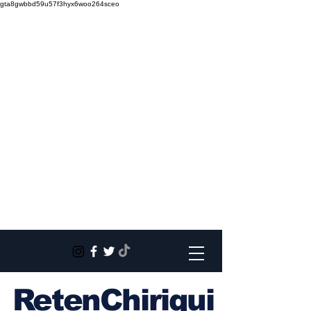
gta8gwbbd59u57f3hyx6woo264sceo
RetenChiriqui