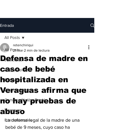
Entrada
All Posts
retenchiriqui
All Posts
21 mar
2 min de lectura
Defensa de madre en
Judiciales
caso de bebé
Bocas del Toro
hospitalizada en
Deportes
Veraguas afirma que
Entretenimiento
no hay pruebas de
Comarca Ngäbe-Buglé
abuso
Veraguas
Internacionales
La defensa legal de la madre de una 
bebé de 9 meses, cuyo caso ha 