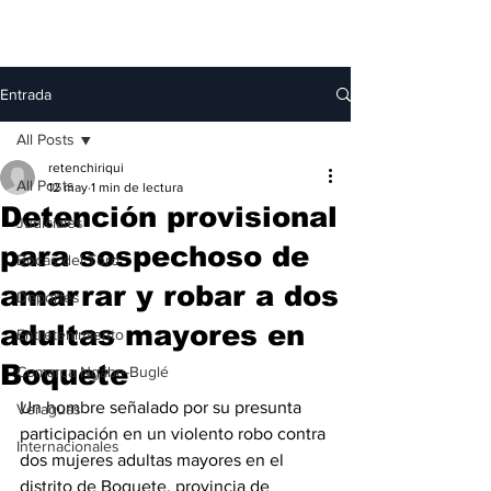
Entrada
All Posts
retenchiriqui
All Posts
12 may
1 min de lectura
Detención provisional
Judiciales
para sospechoso de
Bocas del Toro
amarrar y robar a dos
Deportes
adultas mayores en
Entretenimiento
Boquete
Comarca Ngäbe-Buglé
Un hombre señalado por su presunta 
Veraguas
participación en un violento robo contra 
Internacionales
dos mujeres adultas mayores en el 
distrito de Boquete, provincia de 