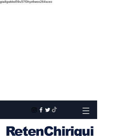
gta8gwbbd59u57f3hyx6woo264sceo
RetenChiriqui