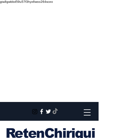
gta8gwbbd59u57f3hyx6woo264sceo
RetenChiriqui