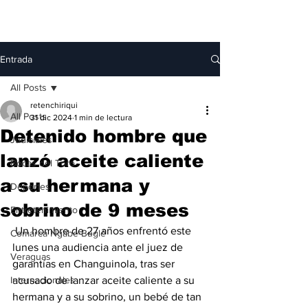
Entrada
All Posts
retenchiriqui
All Posts
31 dic 2024
1 min de lectura
Detenido hombre que
Judiciales
lanzó aceite caliente
Bocas del Toro
a su hermana y
Deportes
sobrino de 9 meses
Entretenimiento
 Un hombre de 27 años enfrentó este 
Comarca Ngäbe-Buglé
lunes una audiencia ante el juez de 
Veraguas
garantías en Changuinola, tras ser 
Internacionales
acusado de lanzar aceite caliente a su 
hermana y a su sobrino, un bebé de tan 