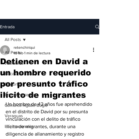
Entrada
All Posts
retenchiriqui
All Posts
10 feb
1 min de lectura
Detienen en David a
Judiciales
un hombre requerido
Bocas del Toro
por presunto tráfico
Deportes
ilícito de migrantes
Entretenimiento
Un hombre de 42 años fue aprehendido 
Comarca Ngäbe-Buglé
en el distrito de David por su presunta 
Veraguas
vinculación con el delito de tráfico 
Internacionales
ilícito de migrantes, durante una 
diligencia de allanamiento y registro 