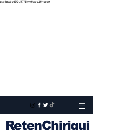
gta8gwbbd59u57f3hyx6woo264sceo
RetenChiriqui