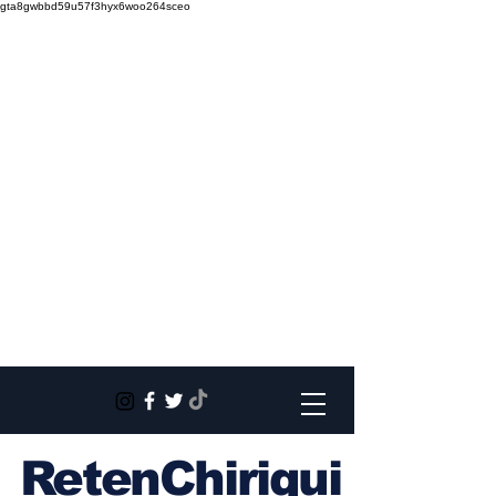
gta8gwbbd59u57f3hyx6woo264sceo
RetenChiriqui