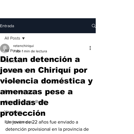
Entrada
All Posts
retenchiriqui
All Posts
7 abr
1 min de lectura
Dictan detención a
Judiciales
joven en Chiriquí por
Bocas del Toro
violencia doméstica y
Deportes
amenazas pese a
Entretenimiento
medidas de
Comarca Ngäbe-Buglé
protección
Veraguas
Internacionales
Un joven de 22 años fue enviado a 
detención provisional en la provincia de 