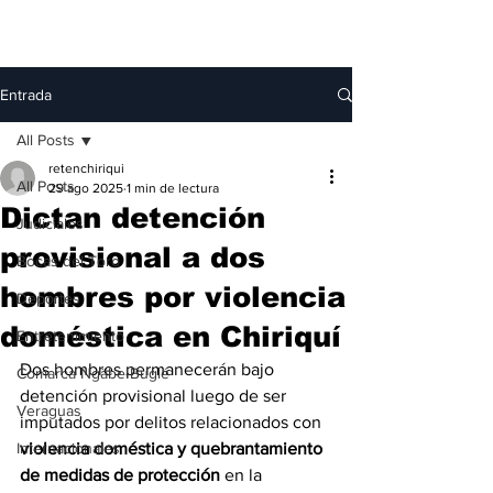
Entrada
All Posts
retenchiriqui
All Posts
29 ago 2025
1 min de lectura
Dictan detención
Judiciales
provisional a dos
Bocas del Toro
hombres por violencia
Deportes
doméstica en Chiriquí
Entretenimiento
Dos hombres permanecerán bajo 
Comarca Ngäbe-Buglé
detención provisional luego de ser 
Veraguas
imputados por delitos relacionados con 
Internacionales
violencia doméstica y quebrantamiento 
de medidas de protección
 en la 