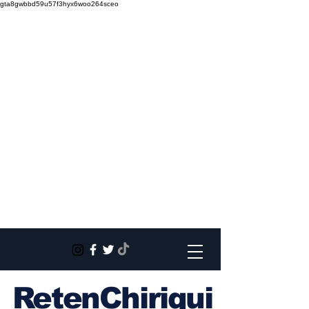
gta8gwbbd59u57f3hyx6woo264sceo
RetenChiriqui