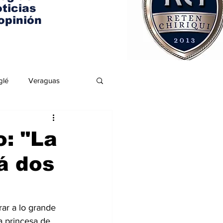
ticias
opinión
glé
Veraguas
: "La
á dos
ar a lo grande 
 princesa de 