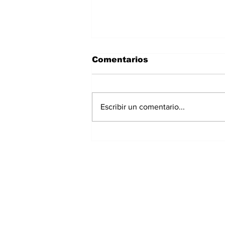
Comentarios
Escribir un comentario...
Exrepresentante de
Chiriquí irá a prisión
preventiva por
investigación de
presunto peculado;
extesorera recibe
medidas cautelares
Suscríbete a nuest