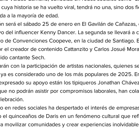
cuya historia se ha vuelto viral, tendrá no una, sino dos fi
a a la mayoría de edad.
ón será el sábado 25 de enero en El Gavilán de Cañazas, 
yo del influencer Kenny Dancer. La segunda se llevará a c
ro de Convenciones Coopeve, en la ciudad de Santiago. Es
r el creador de contenido Cattanzito y Carlos Josué Mora
ido cantante Sech.
án con la participación de artistas nacionales, quienes 
ya es considerado uno de los más populares de 2025. Entr
xpresado su apoyo están los tipiqueros Jonathan Chávez
que no podrán asistir por compromisos laborales, han col
lebración.
to en redes sociales ha despertado el interés de empresas
o el quinceaños de Daris en un fenómeno cultural que refl
ra movilizar comunidades y crear experiencias inolvidable