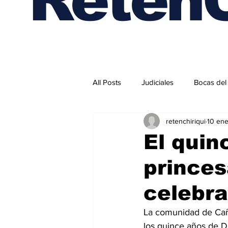
All Posts
Judiciales
Bocas del
retenchiriqui
10 en
Internacionales
El quin
princes
celebr
La comunidad de Caña
los quince años de D