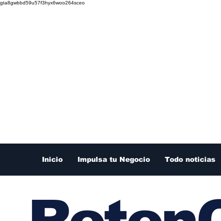
gta8gwbbd59u57f3hyx6woo264sceo
Inicio
Impulsa tu Negocio
Todo noticias
RetenC