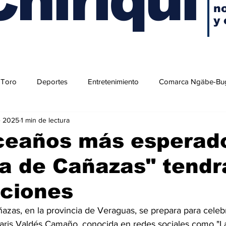
no
y 
 Toro
Deportes
Entretenimiento
Comarca Ngäbe-Bu
e 2025
1 min de lectura
ceaños más esperado
a de Cañazas" tendr
aciones
zas, en la provincia de Veraguas, se prepara para celebr
aris Valdés Camaño, conocida en redes sociales como "La