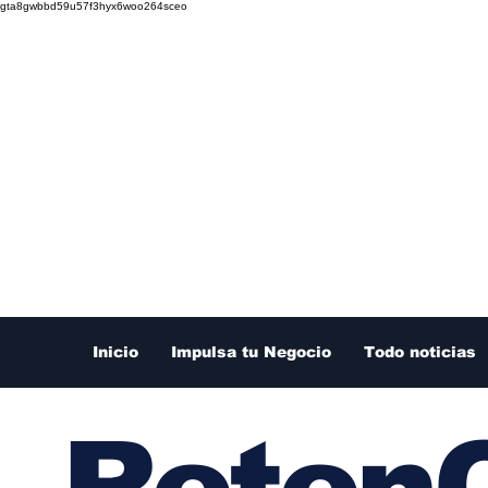
gta8gwbbd59u57f3hyx6woo264sceo
Inicio
Impulsa tu Negocio
Todo noticias
RetenC