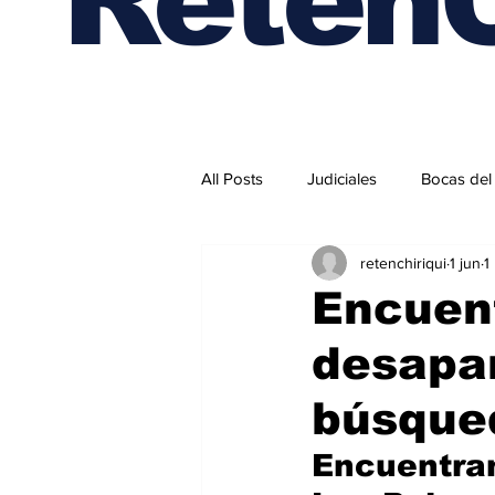
All Posts
Judiciales
Bocas del
retenchiriqui
1 jun
1
Internacionales
Encuent
desapar
búsque
Encuentran