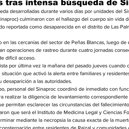
 tras intensa búsqueda de S
eda desarrolladas durante varios días por unidades del S
Sinaproc) culminaron con el hallazgo del cuerpo sin vida 
do reportada como desaparecida en el distrito de Las Palm
o en las cercanías del sector de Peñas Blancas, luego de 
an operaciones de rastreo durante cuatro jornadas conse
 difícil acceso.
vista por última vez la mañana del pasado jueves cuando 
ituación que activó la alerta entre familiares y residentes
u desaparición a las autoridades.
rpo, personal del Sinaproc coordinó de inmediato con func
ra realizar la diligencia de levantamiento correspondiente y
ue permitan esclarecer las circunstancias del fallecimiento
aron que será el Instituto de Medicina Legal y Ciencias Fo
rminar mediante la necropsia la causa exacta de la muert
consternación entre residentes de Raizal y comunidades 