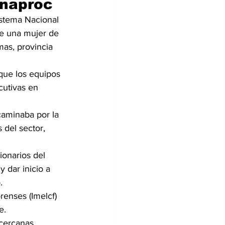
inaproc
istema Nacional 
de una mujer de 
as, provincia 
que los equipos 
cutivas en 
caminaba por la 
 del sector, 
ionarios del 
 dar inicio a 
.
renses (Imelcf) 
e.
cercanas, 