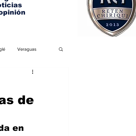
ticias
opinión
glé
Veraguas
as de
da en 