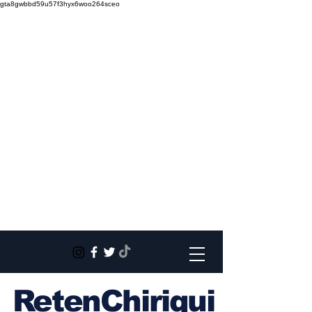
gta8gwbbd59u57f3hyx6woo264sceo
RetenChiriqui