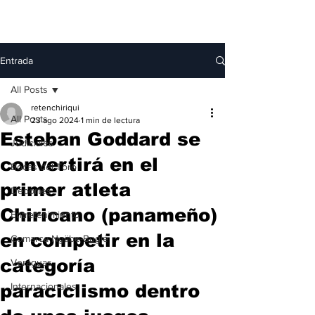
Entrada
All Posts
retenchiriqui
All Posts
23 ago 2024
1 min de lectura
Esteban Goddard se
Judiciales
convertirá en el
Bocas del Toro
primer atleta
Deportes
Chiricano (panameño)
Entretenimiento
en competir en la
Comarca Ngäbe-Buglé
categoría
Veraguas
paraciclismo dentro
Internacionales