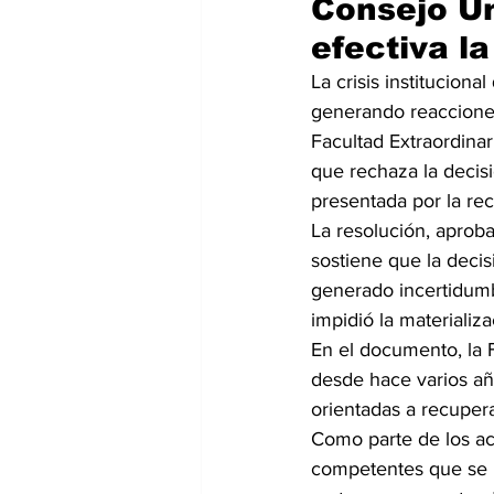
Consejo Un
efectiva la
La crisis institucion
generando reacciones 
Facultad Extraordina
que rechaza la decisi
presentada por la re
La resolución, aproba
sostiene que la deci
generado incertidumbr
impidió la materializ
En el documento, la 
desde hace varios año
orientadas a recuper
Como parte de los acu
competentes que se p