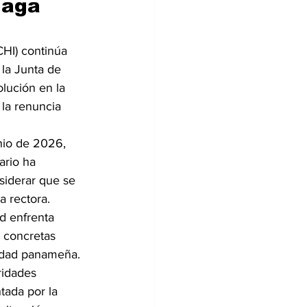
haga 
CHI) continúa 
la Junta de 
lución en la 
la renuncia 
nio de 2026, 
ario ha 
siderar que se 
a rectora.
d enfrenta 
 concretas 
iedad panameña.
ridades 
ada por la 