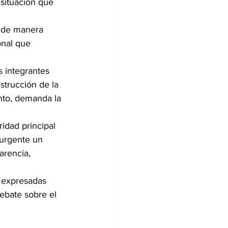
situación que 
r de manera 
onal que 
s integrantes 
nstrucción de la 
nto, demanda la 
ridad principal 
 urgente un 
arencia, 
 expresadas 
ebate sobre el 