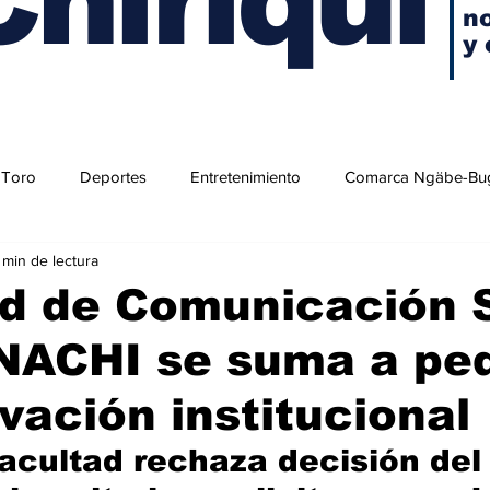
no
y 
 Toro
Deportes
Entretenimiento
Comarca Ngäbe-Bu
 min de lectura
d de Comunicación 
UNACHI se suma a pe
vación institucional
acultad rechaza decisión del