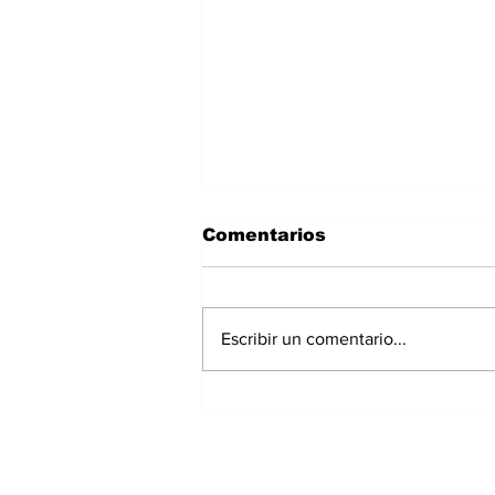
Comentarios
Escribir un comentario...
Panamá registra 348
homicidios hasta julio
de 2026; Chiriquí
acumula 15 casos