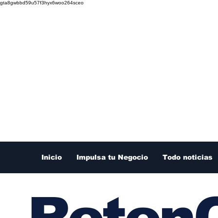
gta8gwbbd59u57f3hyx6woo264sceo
Inicio
Impulsa tu Negocio
Todo noticias
RetenC