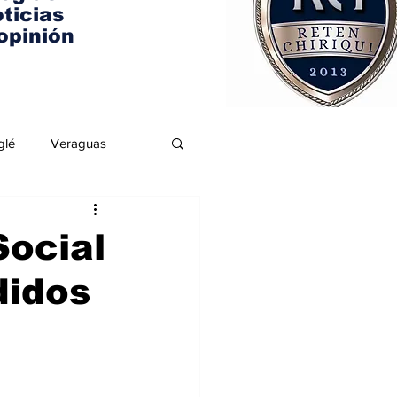
ticias
opinión
glé
Veraguas
Social
didos
 