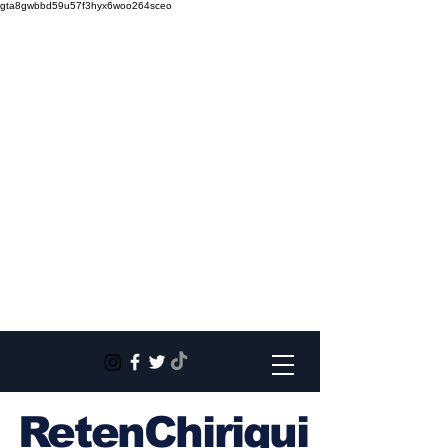
gta8gwbbd59u57f3hyx6woo264sceo
RetenChiriqui