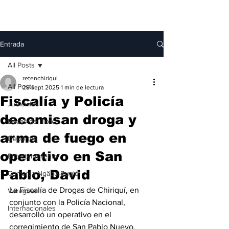
Entrada
All Posts
retenchiriqui
All Posts
29 sept 2025
1 min de lectura
Fiscalía y Policía
Judiciales
decomisan droga y
Bocas del Toro
arma de fuego en
Deportes
operativo en San
Entretenimiento
Pablo, David
Comarca Ngäbe-Buglé
La Fiscalía de Drogas de Chiriquí, en 
Veraguas
conjunto con la Policía Nacional, 
Internacionales
desarrolló un operativo en el 
corregimiento de San Pablo Nuevo, 