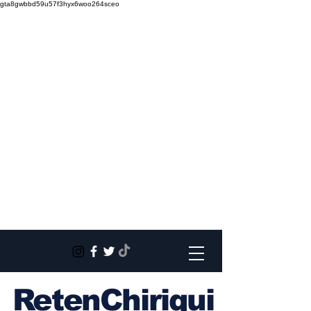
gta8gwbbd59u57f3hyx6woo264sceo
RetenChiriqui