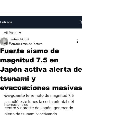
Entrada
All Posts
retenchiriqui
All Posts
20 abr
1 min de lectura
Fuerte sismo de
Judiciales
magnitud 7.5 en
Bocas del Toro
Japón activa alerta de
Deportes
tsunami y
Entretenimiento
evacuaciones masivas
Comarca Ngäbe-Buglé
Un potente terremoto de magnitud 7.5 
Veraguas
sacudió este lunes la costa oriental del 
Internacionales
centro y noreste de Japón, generando 
alerta de tsunami y activando 