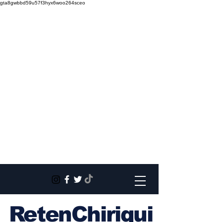
gta8gwbbd59u57f3hyx6woo264sceo
RetenChiriqui