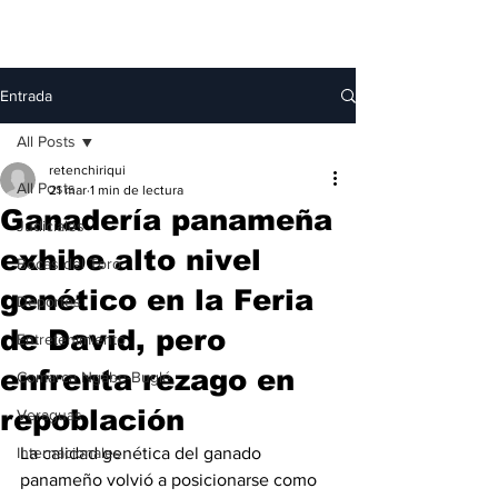
Entrada
All Posts
retenchiriqui
All Posts
21 mar
1 min de lectura
Ganadería panameña
Judiciales
exhibe alto nivel
Bocas del Toro
genético en la Feria
Deportes
de David, pero
Entretenimiento
enfrenta rezago en
Comarca Ngäbe-Buglé
repoblación
Veraguas
Internacionales
La calidad genética del ganado 
panameño volvió a posicionarse como 