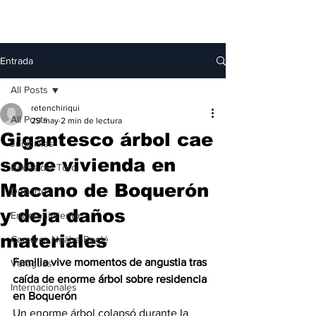
Entrada
All Posts
retenchiriqui
All Posts
29 may
2 min de lectura
Gigantesco árbol cae
Judiciales
sobre vivienda en
Bocas del Toro
Macano de Boquerón
Deportes
y deja daños
Entretenimiento
materiales
Comarca Ngäbe-Buglé
Familia vive momentos de angustia tras 
Veraguas
caída de enorme árbol sobre residencia 
Internacionales
en Boquerón
Un enorme árbol colapsó durante la 