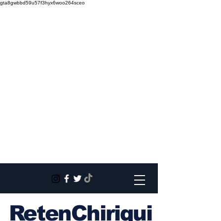
gta8gwbbd59u57f3hyx6woo264sceo
RetenChiriqui