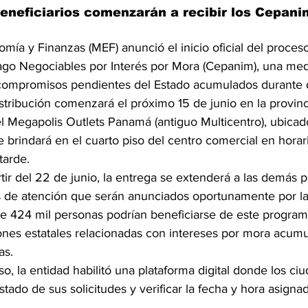
eneficiarios comenzarán a recibir los Cepanim
omía y Finanzas (MEF) anunció el inicio oficial del proces
Pago Negociables por Interés por Mora (Cepanim), una me
 compromisos pendientes del Estado acumulados durante 
istribución comenzará el próximo 15 de junio en la provin
l Megapolis Outlets Panamá (antiguo Multicentro), ubicad
se brindará en el cuarto piso del centro comercial en horar
tarde.
tir del 22 de junio, la entrega se extenderá a las demás p
 de atención que serán anunciados oportunamente por la 
 424 mil personas podrían beneficiarse de este programa
ones estatales relacionadas con intereses por mora acum
as.
eso, la entidad habilitó una plataforma digital donde los ci
tado de sus solicitudes y verificar la fecha y hora asignad