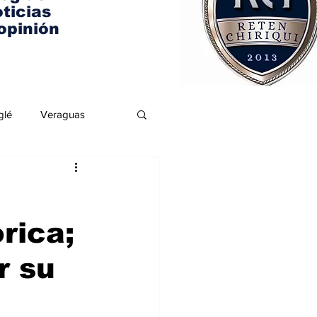
ticias
opinión
glé
Veraguas
rica;
r su