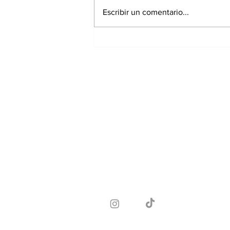
Escribir un comentario...
Exrepresentante de
Chiriquí irá a prisión
preventiva por
investigación de
presunto peculado;
extesorera recibe
medidas cautelares
Suscríbete a nuest