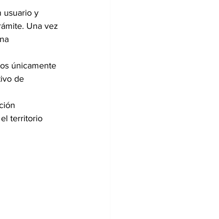
 usuario y 
trámite. Una vez 
na 
ntos únicamente 
tivo de 
ción 
l territorio 