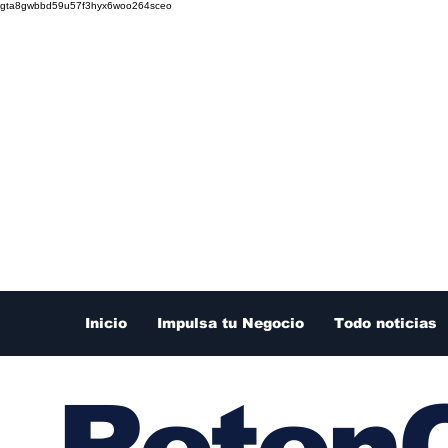
gta8gwbbd59u57f3hyx6woo264sceo
Inicio
Impulsa tu Negocio
Todo noticias
RetenC