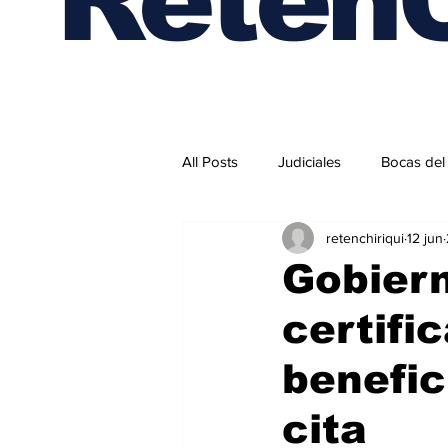
All Posts
Judiciales
Bocas del
retenchiriqui
12 jun
Internacionales
Gobiern
certifi
benefic
cita