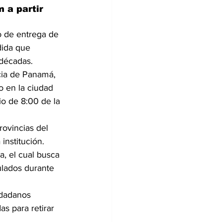
 a partir 
o de entrega de 
dida que 
décadas.
cia de Panamá, 
o en la ciudad 
io de 8:00 de la 
rovincias del 
institución.
, el cual busca 
ulados durante 
udadanos 
as para retirar 