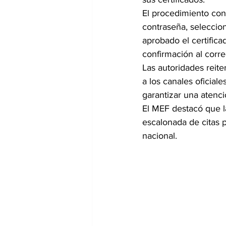
El procedimiento cons
contraseña, seleccion
aprobado el certifica
confirmación al correo
Las autoridades reite
a los canales oficiale
garantizar una atenc
El MEF destacó que l
escalonada de citas pe
nacional.