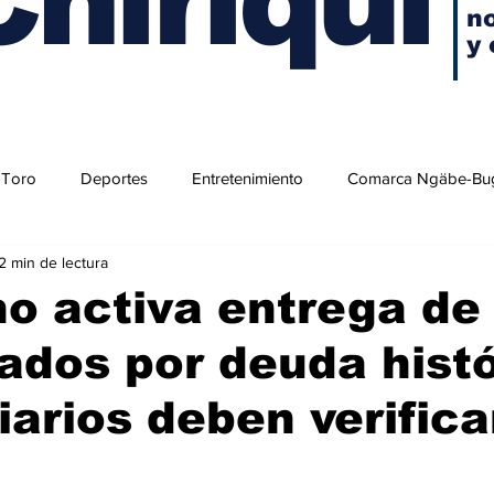
no
y 
 Toro
Deportes
Entretenimiento
Comarca Ngäbe-Bu
2 min de lectura
o activa entrega de
cados por deuda histó
iarios deben verifica