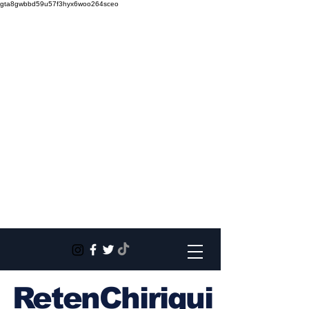
gta8gwbbd59u57f3hyx6woo264sceo
RetenChiriqui