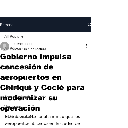
Entrada
All Posts
retenchiriqui
All Posts
3 mar
1 min de lectura
Gobierno impulsa
Judiciales
concesión de
Bocas del Toro
aeropuertos en
Deportes
Chiriquí y Coclé para
Entretenimiento
modernizar su
Comarca Ngäbe-Buglé
operación
Veraguas
Internacionales
El Gobierno Nacional anunció que los 
aeropuertos ubicados en la ciudad de 