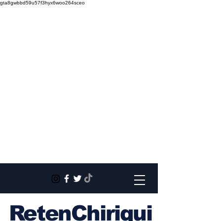
gta8gwbbd59u57f3hyx6woo264sceo
RetenChiriqui