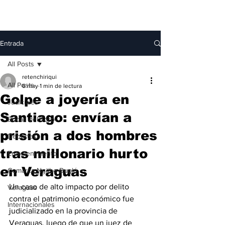
Entrada
All Posts
retenchiriqui
All Posts
6 may
1 min de lectura
Golpe a joyería en
Judiciales
Santiago: envían a
Bocas del Toro
prisión a dos hombres
Deportes
tras millonario hurto
Entretenimiento
en Veraguas
Comarca Ngäbe-Buglé
Un caso de alto impacto por delito 
Veraguas
contra el patrimonio económico fue 
Internacionales
judicializado en la provincia de 
Veraguas, luego de que un juez de 