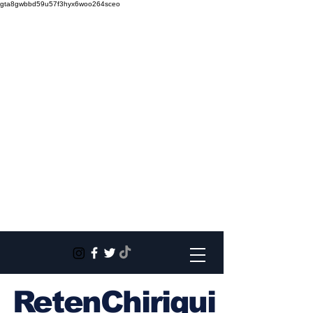
gta8gwbbd59u57f3hyx6woo264sceo
RetenChiriqui