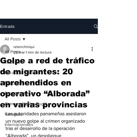
Entrada
All Posts
retenchiriqui
All Posts
25 mar
1 min de lectura
Golpe a red de tráfico
Judiciales
de migrantes: 20
Bocas del Toro
aprehendidos en
Deportes
operativo “Alborada”
Entretenimiento
en varias provincias
Comarca Ngäbe-Buglé
Las autoridades panameñas asestaron 
Veraguas
un nuevo golpe al crimen organizado 
Internacionales
tras el desarrollo de la operación 
“Alborada”, un despliegue 