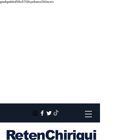
gta8gwbbd59u57f3hyx6woo264sceo
RetenChiriqui