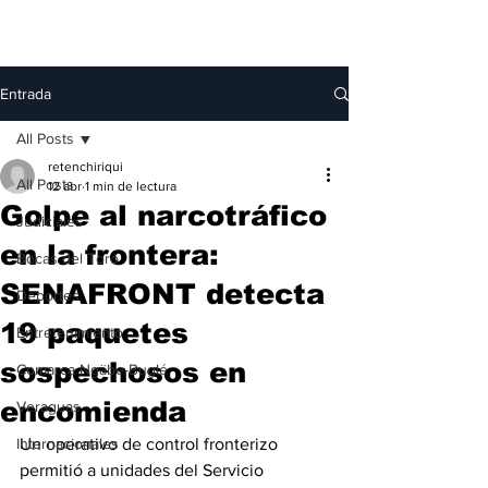
Entrada
All Posts
retenchiriqui
All Posts
12 abr
1 min de lectura
Golpe al narcotráfico
Judiciales
en la frontera:
Bocas del Toro
SENAFRONT detecta
Deportes
19 paquetes
Entretenimiento
sospechosos en
Comarca Ngäbe-Buglé
encomienda
Veraguas
Internacionales
Un operativo de control fronterizo 
permitió a unidades del Servicio 