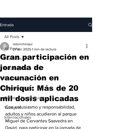
Entrada
All Posts
retenchiriqui
All Posts
27 abr 2025
1 min de lectura
Gran participación en
Judiciales
jornada de
Bocas del Toro
vacunación en
Deportes
Chiriquí: Más de 20
Entretenimiento
mil dosis aplicadas
Comarca Ngäbe-Buglé
Con entusiasmo y responsabilidad, 
Veraguas
adultos y niños acudieron al parque 
Internacionales
Miguel de Cervantes Saavedra en 
David, para participar en la jornada de 