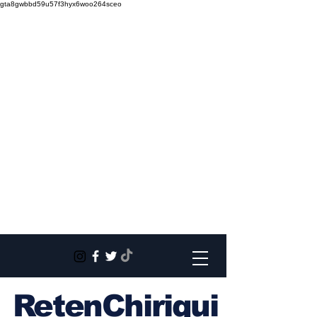
gta8gwbbd59u57f3hyx6woo264sceo
RetenChiriqui