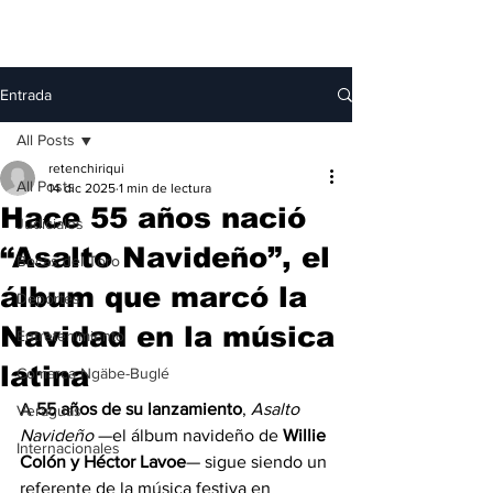
Entrada
All Posts
retenchiriqui
All Posts
14 dic 2025
1 min de lectura
Hace 55 años nació
Judiciales
“Asalto Navideño”, el
Bocas del Toro
álbum que marcó la
Deportes
Navidad en la música
Entretenimiento
latina
Comarca Ngäbe-Buglé
A 
55 años de su lanzamiento
, 
Asalto 
Veraguas
Navideño
 —el álbum navideño de 
Willie 
Internacionales
Colón y Héctor Lavoe
— sigue siendo un 
referente de la música festiva en 