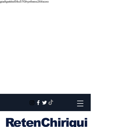
gta8gwbbd59u57f3hyx6woo264sceo
RetenChiriqui