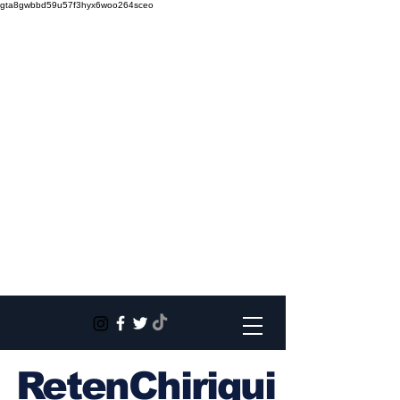
gta8gwbbd59u57f3hyx6woo264sceo
RetenChiriqui