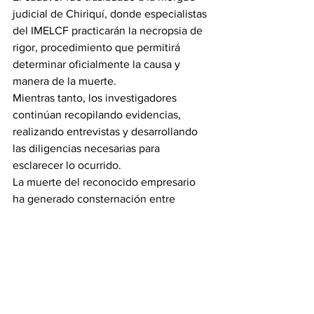
judicial de Chiriquí, donde especialistas 
del IMELCF practicarán la necropsia de 
rigor, procedimiento que permitirá 
determinar oficialmente la causa y 
manera de la muerte.
Mientras tanto, los investigadores 
continúan recopilando evidencias, 
realizando entrevistas y desarrollando 
las diligencias necesarias para 
esclarecer lo ocurrido.
La muerte del reconocido empresario 
ha generado consternación entre 
familiares, amigos, productores 
agropecuarios y residentes del distrito 
de Boquete, quienes esperan que las 
investigaciones permitan establecer 
con claridad las circunstancias del caso.