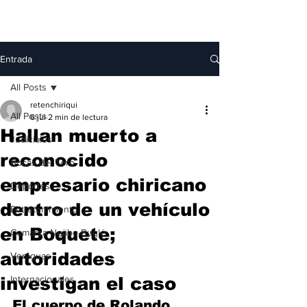
Entrada
All Posts
retenchiriqui
All Posts
6 jul
2 min de lectura
Hallan muerto a
Judiciales
reconocido
Bocas del Toro
empresario chiricano
Deportes
dentro de un vehículo
Entretenimiento
en Boquete;
Comarca Ngäbe-Buglé
autoridades
Veraguas
investigan el caso
Internacionales
El cuerpo de Rolando 