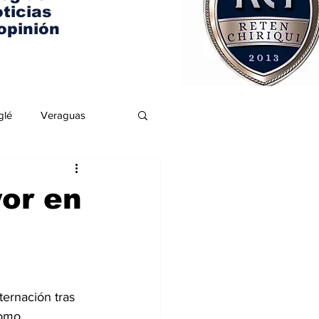
ticias
opinión
glé
Veraguas
yor en
ernación tras 
como 