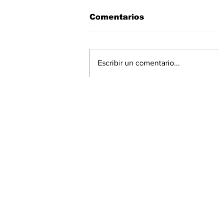
Comentarios
Escribir un comentario...
Panamá registra 348
homicidios hasta julio
de 2026; Chiriquí
acumula 15 casos
Suscríbete a nuest