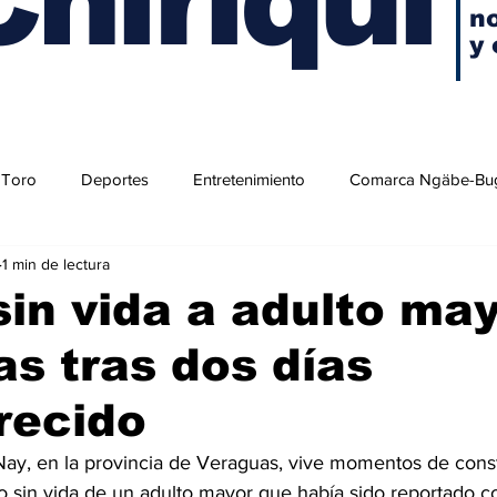
no
y 
 Toro
Deportes
Entretenimiento
Comarca Ngäbe-Bu
1 min de lectura
sin vida a adulto ma
s tras dos días
recido
ay, en la provincia de Veraguas, vive momentos de const
po sin vida de un adulto mayor que había sido reportado 