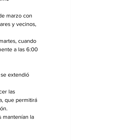
 de marzo con 
res y vecinos, 
 martes, cuando 
ente a las 6:00 
 se extendió 
er las 
a, que permitirá 
ión.
s mantenían la 