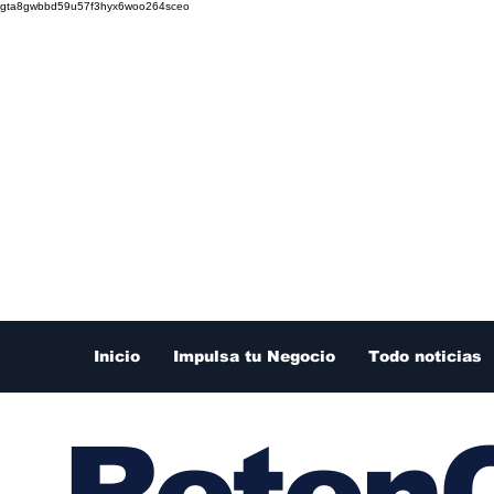
gta8gwbbd59u57f3hyx6woo264sceo
Inicio
Impulsa tu Negocio
Todo noticias
RetenC