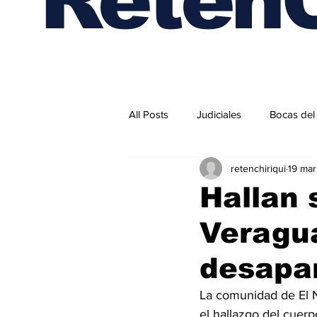
All Posts
Judiciales
Bocas del
retenchiriqui
19 mar
Internacionales
Hallan 
Veragua
desapa
La comunidad de El N
el hallazgo del cuer