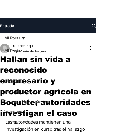
Entrada
All Posts
retenchiriqui
All Posts
5 jul
1 min de lectura
Hallan sin vida a
Judiciales
reconocido
Bocas del Toro
empresario y
Deportes
productor agrícola en
Entretenimiento
Boquete; autoridades
Comarca Ngäbe-Buglé
investigan el caso
Veraguas
Internacionales
Las autoridades mantienen una 
investigación en curso tras el hallazgo 