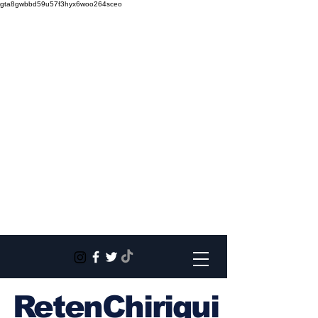
gta8gwbbd59u57f3hyx6woo264sceo
RetenChiriqui