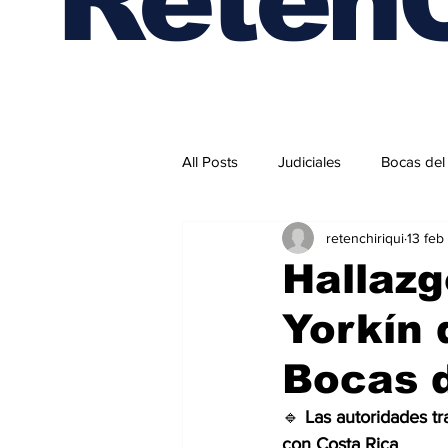
All Posts
Judiciales
Bocas del
retenchiriqui
13 feb
Internacionales
Hallazg
Yorkín 
Bocas d
🔹 
Las autoridades tr
con Costa Rica