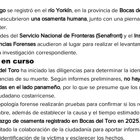
zgo
 se registró en el 
río Yorkín
, en la provincia de 
Bocas d
escubrieron 
una osamenta humana
, junto con una pierna
er.
ades del 
Servicio Nacional de Fronteras (Senafront)
 y el 
In
ncias Forenses
 acudieron al lugar para realizar el levanta
la investigación correspondiente.
 en curso
del Toro
 ha iniciado las diligencias para determinar la iden
tancias de su muerte. Según informes preliminares, 
no hay
das en el lado panameño
, por lo que se presume que los 
udadano costarricense.
opología forense realizarán pruebas para confirmar si los r
re, además de establecer la causa y el tiempo estimado
lazgo de osamenta registrado en Bocas del Toro en 2025
itado la colaboración de la ciudadanía para aportar infor
identificación de la víctima y esclarecer los hechos.