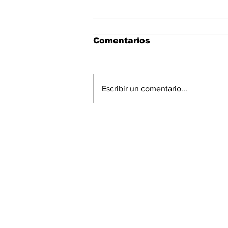
Comentarios
Escribir un comentario...
Panamá registra 348
homicidios hasta julio
de 2026; Chiriquí
acumula 15 casos
Suscríbete a nuest