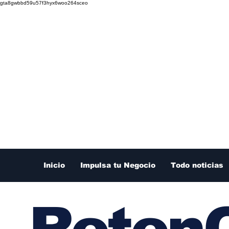
gta8gwbbd59u57f3hyx6woo264sceo
Inicio
Impulsa tu Negocio
Todo noticias
RetenC