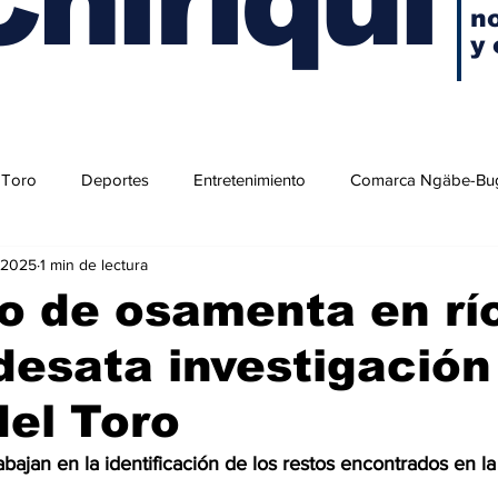
no
y 
 Toro
Deportes
Entretenimiento
Comarca Ngäbe-Bu
 2025
1 min de lectura
o de osamenta en rí
desata investigación
el Toro
abajan en la identificación de los restos encontrados en la