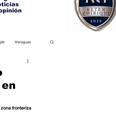
ticias
opinión
glé
Veraguas
o
 en
 zona fronteriza 