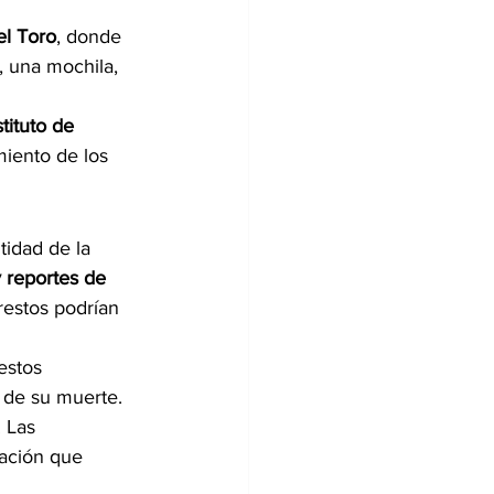
el Toro
, donde 
, una mochila, 
stituto de 
miento de los 
tidad de la 
 reportes de 
restos podrían 
estos 
 de su muerte.
. Las 
mación que 