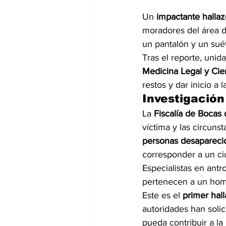
Un 
impactante halla
moradores del área d
un pantalón y un suét
Tras el reporte, unid
Medicina Legal y Cie
restos y dar inicio a 
Investigación
La 
Fiscalía de Bocas 
víctima y las circuns
personas desapareci
corresponder a un ci
Especialistas en antr
pertenecen a un homb
Este es el 
primer hal
autoridades han solic
pueda contribuir a la 