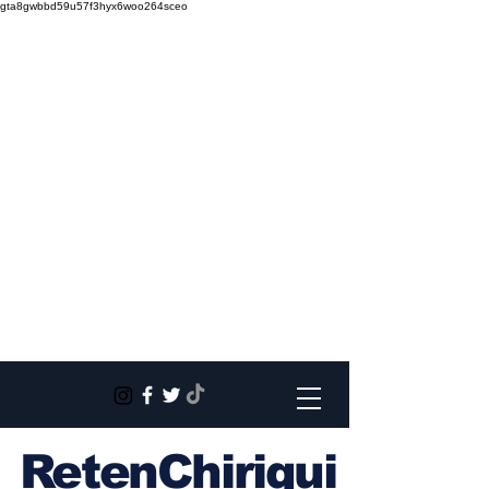
gta8gwbbd59u57f3hyx6woo264sceo
RetenChiriqui