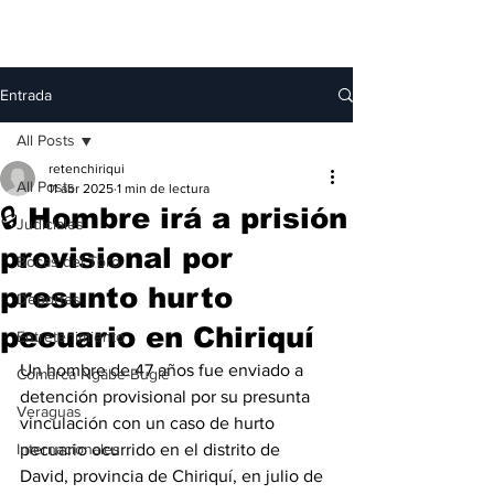
Entrada
All Posts
retenchiriqui
All Posts
11 abr 2025
1 min de lectura
🔒 Hombre irá a prisión
Judiciales
provisional por
Bocas del Toro
presunto hurto
Deportes
pecuario en Chiriquí
Entretenimiento
Un hombre de 47 años fue enviado a 
Comarca Ngäbe-Buglé
detención provisional por su presunta 
Veraguas
vinculación con un caso de hurto 
Internacionales
pecuario ocurrido en el distrito de 
David, provincia de Chiriquí, en julio de 