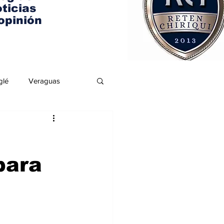
ticias
opinión
glé
Veraguas
para