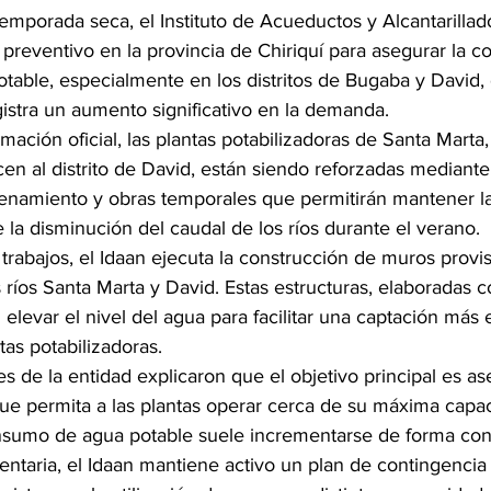
temporada seca, el Instituto de Acueductos y Alcantarilla
n preventivo en la provincia de Chiriquí para asegurar la c
otable, especialmente en los distritos de Bugaba y David,
istra un aumento significativo en la demanda.
ación oficial, las plantas potabilizadoras de Santa Marta,
en al distrito de David, están siendo reforzadas mediante
enamiento y obras temporales que permitirán mantener l
e la disminución del caudal de los ríos durante el verano.
rabajos, el Idaan ejecuta la construcción de muros provis
ríos Santa Marta y David. Estas estructuras, elaboradas c
elevar el nivel del agua para facilitar una captación más e
tas potabilizadoras.
s de la entidad explicaron que el objetivo principal es as
 permita a las plantas operar cerca de su máxima capac
nsumo de agua potable suele incrementarse de forma con
aria, el Idaan mantiene activo un plan de contingencia 