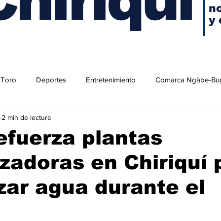
no
y 
 Toro
Deportes
Entretenimiento
Comarca Ngäbe-Bu
2 min de lectura
efuerza plantas
izadoras en Chiriquí 
zar agua durante el