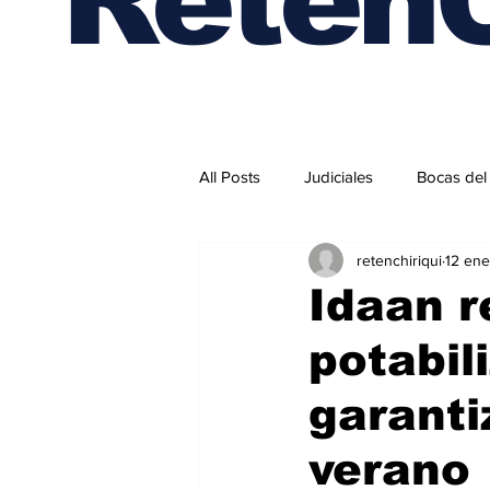
All Posts
Judiciales
Bocas del
retenchiriqui
12 ene
Internacionales
Idaan r
potabil
garanti
verano