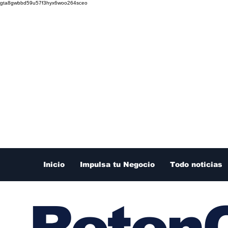
gta8gwbbd59u57f3hyx6woo264sceo
Inicio
Impulsa tu Negocio
Todo noticias
RetenC