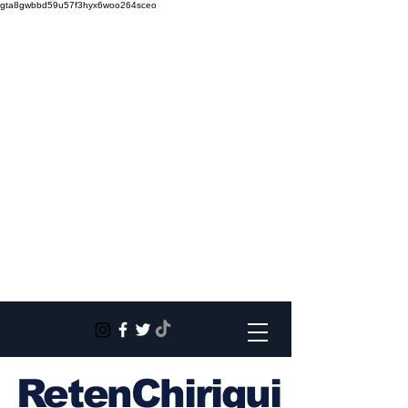
gta8gwbbd59u57f3hyx6woo264sceo
RetenChiriqui