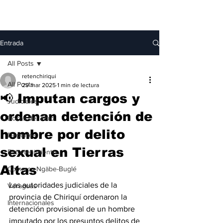
Entrada
All Posts
retenchiriqui
All Posts
29 mar 2025
1 min de lectura
📢 Imputan cargos y
Judiciales
ordenan detención de
Bocas del Toro
hombre por delito
Deportes
sexual en Tierras
Entretenimiento
Altas
Comarca Ngäbe-Buglé
Las autoridades judiciales de la 
Veraguas
provincia de Chiriquí ordenaron la 
Internacionales
detención provisional de un hombre 
imputado por los presuntos delitos de 