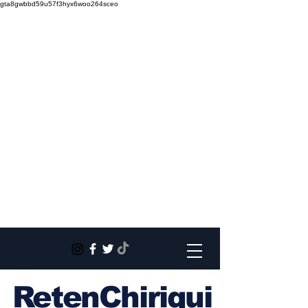
gta8gwbbd59u57f3hyx6woo264sceo
RetenChiriqui