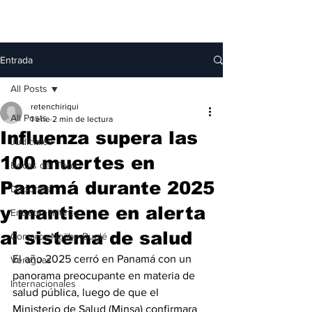
Entrada
All Posts
retenchiriqui
All Posts
1 ene
2 min de lectura
Influenza supera las
Judiciales
100 muertes en
Bocas del Toro
Panamá durante 2025
Deportes
y mantiene en alerta
Entretenimiento
al sistema de salud
Comarca Ngäbe-Buglé
El año 2025 cerró en Panamá con un 
Veraguas
panorama preocupante en materia de 
Internacionales
salud pública, luego de que el 
Ministerio de Salud (Minsa) confirmara 