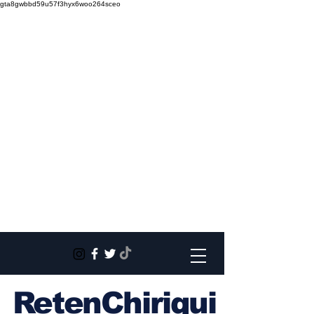
gta8gwbbd59u57f3hyx6woo264sceo
RetenChiriqui