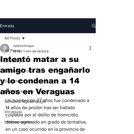
Entrada
All Posts
retenchiriqui
All Posts
12 abr
1 min de lectura
Intentó matar a su
Judiciales
amigo tras engañarlo
Bocas del Toro
y lo condenan a 14
Deportes
años en Veraguas
Entretenimiento
Un hombre de 27 años fue condenado a 
Comarca Ngäbe-Buglé
14 años de prisión tras ser hallado 
Veraguas
culpable por el delito de homicidio 
Internacionales
doloso agravado en grado de tentativa, 
en un caso ocurrido en la provincia de 