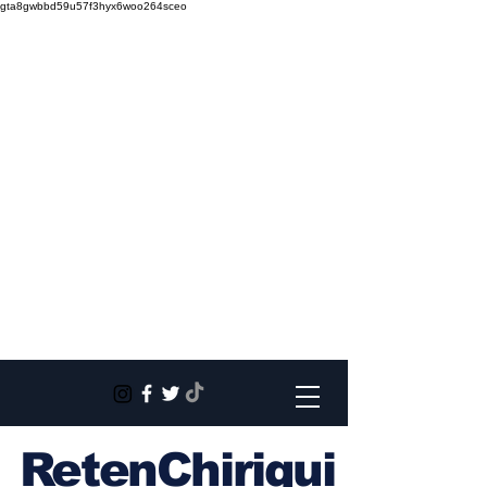
gta8gwbbd59u57f3hyx6woo264sceo
RetenChiriqui