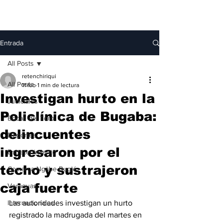
Entrada
All Posts
retenchiriqui
All Posts
11 feb
1 min de lectura
Investigan hurto en la
Judiciales
Policlínica de Bugaba:
Bocas del Toro
delincuentes
Deportes
ingresaron por el
Entretenimiento
techo y sustrajeron
Comarca Ngäbe-Buglé
caja fuerte
Veraguas
Internacionales
Las autoridades investigan un hurto 
registrado la madrugada del martes en 