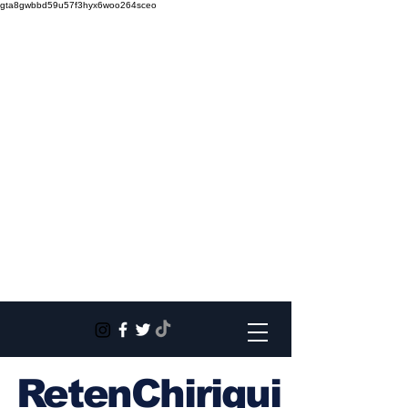
gta8gwbbd59u57f3hyx6woo264sceo
RetenChiriqui