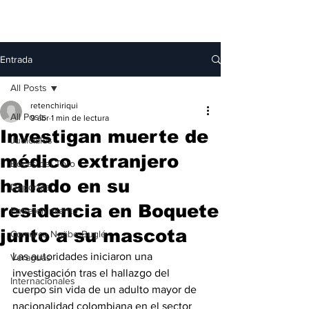
Entrada
All Posts
retenchiriqui
All Posts
9 abr
1 min de lectura
Investigan muerte de
Judiciales
médico extranjero
Bocas del Toro
hallado en su
Deportes
residencia en Boquete
Entretenimiento
junto a su mascota
Comarca Ngäbe-Buglé
Las autoridades iniciaron una 
Veraguas
investigación tras el hallazgo del 
Internacionales
cuerpo sin vida de un adulto mayor de 
nacionalidad colombiana en el sector 