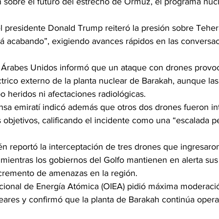
 sobre el futuro del estrecho de Ormuz, el programa nuclea
 presidente Donald Trump reiteró la presión sobre Teher
tá acabando”, exigiendo avances rápidos en las conversa
s Árabes Unidos informó que un ataque con drones provo
trico externo de la planta nuclear de Barakah, aunque las
 heridos ni afectaciones radiológicas.
ensa emiratí indicó además que otros dos drones fueron in
 objetivos, calificando el incidente como una “escalada pe
én reportó la interceptación de tres drones que ingresaro
 mientras los gobiernos del Golfo mantienen en alerta sus
ncremento de amenazas en la región.
cional de Energía Atómica (OIEA) pidió máxima moderación
leares y confirmó que la planta de Barakah continúa oper