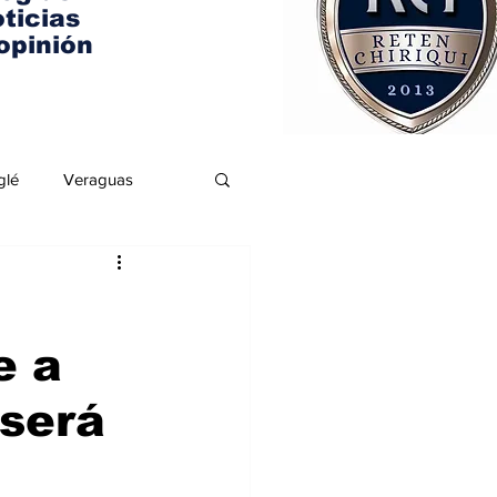
ticias
opinión
glé
Veraguas
e a
 será