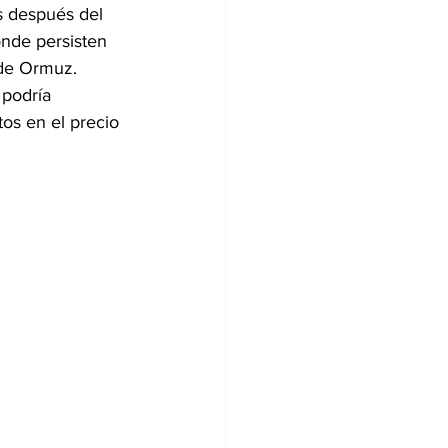
 después del 
onde persisten 
 de Ormuz.
 podría 
s en el precio 