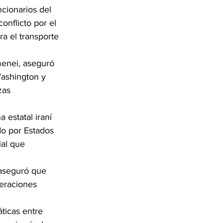
cionarios del 
nflicto por el 
a el transporte 
menei, aseguró 
ashington y 
zas 
 estatal iraní 
o por Estados 
ial que 
 aseguró que 
eraciones 
ticas entre 