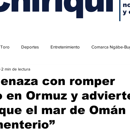
no
y 
 Toro
Deportes
Entretenimiento
Comarca Ngäbe-Bu
y
2 min de lectura
menaza con romper
 en Ormuz y adviert
que el mar de Omán
enterio”