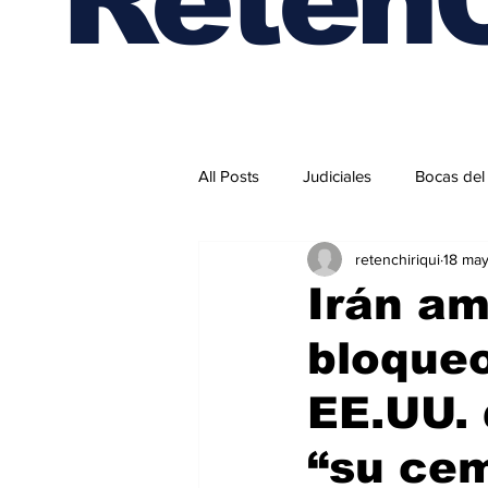
All Posts
Judiciales
Bocas del
retenchiriqui
18 ma
Internacionales
Irán a
bloqueo
EE.UU. 
“su cem