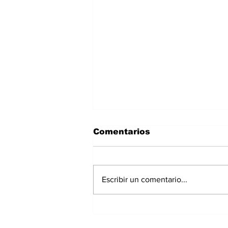
Comentarios
Escribir un comentario...
Exrepresentante de
Chiriquí irá a prisión