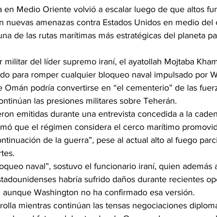
a en Medio Oriente volvió a escalar luego de que altos fun
an nuevas amenazas contra Estados Unidos en medio del co
a de las rutas marítimas más estratégicas del planeta par
militar del líder supremo iraní, el ayatollah Mojtaba Kha
ado para romper cualquier bloqueo naval impulsado por W
e Omán podría convertirse en “el cementerio” de las fuer
ontinúan las presiones militares sobre Teherán.
ron emitidas durante una entrevista concedida a la cadena
irmó que el régimen considera el cerco marítimo promovid
inuación de la guerra”, pese al actual alto al fuego parc
tes.
loqueo naval”, sostuvo el funcionario iraní, quien además
tadounidenses habría sufrido daños durante recientes op
ón, aunque Washington no ha confirmado esa versión.
rolla mientras continúan las tensas negociaciones diplomá