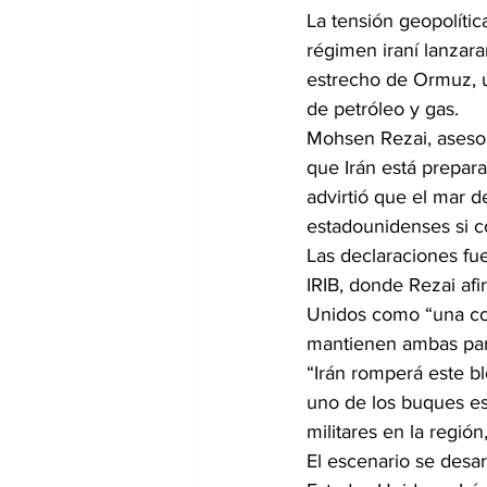
La tensión geopolític
régimen iraní lanzar
estrecho de Ormuz, un
de petróleo y gas.
Mohsen Rezai, asesor 
que Irán está prepar
advirtió que el mar d
estadounidenses si c
Las declaraciones fue
IRIB, donde Rezai af
Unidos como “una cont
mantienen ambas par
“Irán romperá este b
uno de los buques es
militares en la regi
El escenario se desar