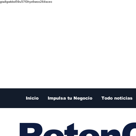
gta8gwbbd59u57f3hyx6woo264sceo
Inicio
Impulsa tu Negocio
Todo noticias
RetenC