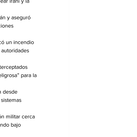
r iraní y la 
án y aseguró 
ciones 
có un incendio 
 autoridades 
terceptados 
ligrosa” para la 
n desde 
 sistemas 
 militar cerca 
ando bajo 